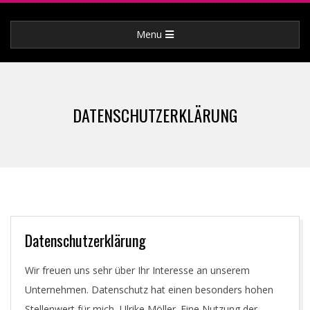
Skip
to
Primary
Menu
content
Navigation
Menu
DATENSCHUTZERKLÄRUNG
Datenschutzerklärung
Wir freuen uns sehr über Ihr Interesse an unserem
Unternehmen. Datenschutz hat einen besonders hohen
Stellenwert für mich, Ulrike Möller. Eine Nutzung der