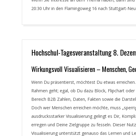
20:30 Uhr in den Flamingoweg 16 nach Stuttgart-Neuge
Hochschul-Tagesveranstaltung 8. Deze
2018-
Wirkungsvoll Visualisieren – Menschen, G
11-
Wenn Du präsentierst, möchtest Du etwas erreichen. 
22
Rahmen geht; egal, ob Du dazu Block, Flipchart oder
Bereich B2B Zahlen, Daten, Fakten sowie die Darst
Doch wer Menschen erreichen möchte, muss „sperrige
ausdrucksstarker Visualisierung gelingt es Dir, Komp
erregen und Deine Zielgruppe zu fesseln. Dieser Nutz
Visualisierung unterstützt genauso das Lernen und L