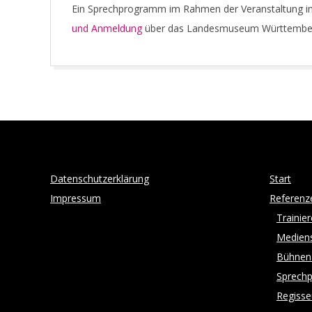
2018-
Ein Sprechprogramm im Rahmen der Veranstaltung im
11-
und Anmeldung
über das Landesmuseum Württembe
01
Datenschutzerklärung
Start
Impressum
Referenz
Trainie
Medien
Bühnena
Sprech
Regisse