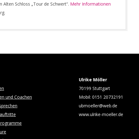
 Alten Schloss „Tour de Schwert“.
Mehr Informationen
rg.
Ulrike Möller
en
70199 Stuttgart
ren und Coachen
Mobil: 0151 20732191
sprechen
ubmoeller@web.de
uftritte
www.ulrike-moeller.de
programme
ure