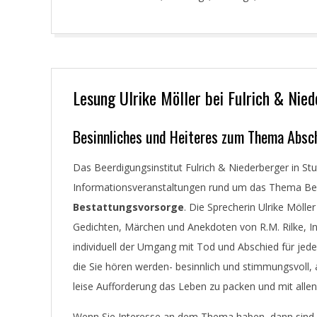
Lesung Ulrike Möller bei Fulrich & Nie
2019-
Besinnliches und Heiteres zum Thema Absch
02-
Das Beerdigungsinstitut Fulrich & Niederberger in St
28
Informationsveranstaltungen rund um das Thema Bes
Bestattungsvorsorge
. Die Sprecherin Ulrike Möll
Gedichten, Märchen und Anekdoten von R.M. Rilke, I
individuell der Umgang mit Tod und Abschied für jede
die Sie hören werden- besinnlich und stimmungsvoll, a
leise Aufforderung das Leben zu packen und mit alle
Wenn Sie Interesse an dem Thema haben, dann sind Si