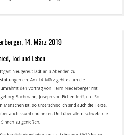
derberger, 14. März 2019
ied, Tod und Leben
uttgart-Neugereut lädt an 3 Abenden zu
tattungen ein. Am 14. März geht es um die
er umrahmt den Vortrag von Herrn Niederberger mit
ngeborg Bachmann, Joseph von Eichendorff, etc. So
n Menschen ist, so unterschiedlich sind auch die Texte,
ber auch skurril und heiter. Und über allem schwebt die
n Sinnen zu genießen.
e herzlich eingeladen am 14. März von 18:30 bis ca.